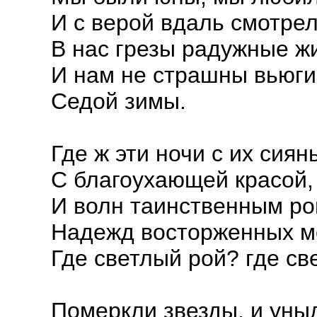
И с верой вдаль смотре
В нас грезы радужные ж
И нам не страшны вьюг
Седой зимы.
Где ж эти ночи с их сиян
С благоухающей красой,
И волн таинственным ро
Надежд восторженных м
Где светлый рой? где св
Померкли звезды, и уны