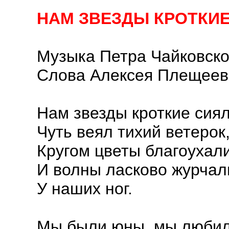
НАМ ЗВЕЗДЫ КРОТКИ
Музыка Петра Чайковско
Слова Алексея Плещеев
Нам звезды кроткие сиял
Чуть веял тихий ветерок
Кругом цветы благоухал
И волны ласково журчал
У наших ног.
Мы были юны, мы любил