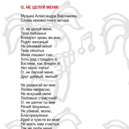
О, НЕ ЦЕЛУЙ МЕНЯ!
Музыка Александра Варламова
Слова неизвестного автора
О, не целуй меня,
Твои лобзанья
Волнуют кровь во мне,
Родят желанья!
Не обнимай меня!
Твои объятья
Меня лишают сил,
Хоть рад страдать я.
Взгляни, как бледен я!
Нет воли, силы!
О, не ласкай меня,
Друг добрый, милый!
Не разжигай во мне
Любви напрасно,
Не искушай меня
Любовью страстной!
О, не шепчи ты мне
Речей безумных,
Не убивай, молю,
Благоразумных.
Идей и чувств во мне!
Не знать нам счастья,
Так не люби меня