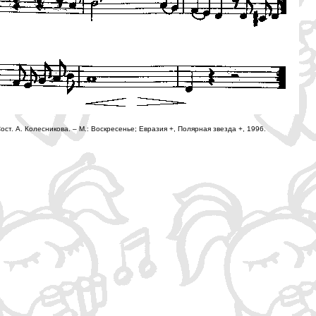
ст. А. Колесникова. – М.: Воскресенье; Евразия +, Полярная звезда +, 1996.