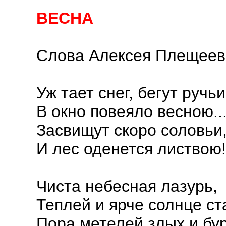
ВЕСНА
Слова Алексея Плещеев
Уж тает снег, бегут ручьи
В окно повеяло весною..
Засвищут скоро соловьи
И лес оденется листвою!
Чиста небесная лазурь,
Теплей и ярче солнце ст
Пора метелей злых и бу