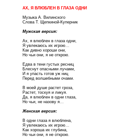
АХ, Я ВЛЮБЛЕН В ГЛАЗА ОДНИ
Музыка А. Вилинского
Слова Т. Щепкиной-Куперник
Мужская версия:
Ах, я влюблен в глаза одни,
Я увлекаюсь их игрою…
Как дивно хороши они,
Но чьи они, я не открою.
Едва в тени густых ресниц
Блеснут опасными лучами,
И я упасть готов уж ниц
Перед волшебными очами.
В моей душе растет гроза,
Растет, тоскуя и ликуя.
Да, я влюблен в одни глаза,
Но чьи, не назову я…
Женская версия:
В одни глаза я влюблена,
Я увлекаюсь их игрою…
Как хороша их глубина,
Но чьи они, я не открою.