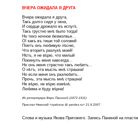
ВЧЕРА ОЖИДАЛА Я ДРУГА
Вчера ожидала я друга,
Такъ долго сидя у окна,
И сердце дрожало въ испуг
ѣ
,
Такъ грустно мн
ѣ
было тогда!
Но тихо ночное безмолвье...
О! какъ въ тиши той соловей
Поетъ онъ любимую п
ѣ
сню,
Что вторитъ разлук
ѣ
моей!
Н
ѣ
тъ, я не в
ѣ
рю, что милый
Покинулъ меня навсегда...
Но онъ меня страстно такъ любитъ...
О н
ѣ
тъ, эта мысль мн
ѣ
страшна!
Но если меня онъ разлюбитъ...
Прочь, эта мысль мн
ѣ
страшна!
Не в
ѣ
рю, не в
ѣ
рю изм
ѣ
н
ѣ
:
Любима и буду в
ѣ
рна!
Из репертуара Вари Паниной (1872-1911)
Прислал Николай <vyalceva @ yandex.ru> 21.9.2007
Слова и музыка Якова Пригожего. Запись Паниной на пластин