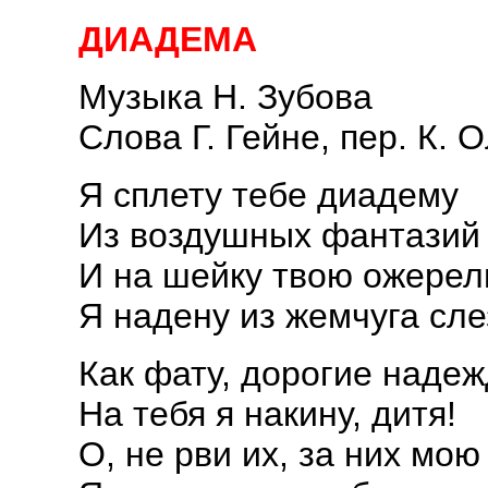
ДИАДЕМА
Музыка Н. Зубова
Слова Г. Гейне, пер. К. 
Я сплету тебе диадему
Из воздушных фантазий 
И на шейку твою ожерел
Я надену из жемчуга сле
Как фату, дорогие наде
На тебя я накину, дитя!
О, не рви их, за них мо