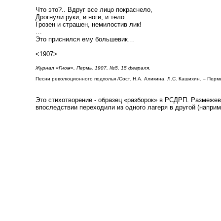
Что это?.. Вдруг все лицо покраснело,
Дрогнули руки, и ноги, и тело…
Грозен и страшен, немилостив лик!
…
Это приснился ему большевик…
<1907>
Журнал «Гном», Пермь, 1907, №5, 15 февраля.
Песни революционного подполья /Сост. Н.А. Аликина, Л.С. Кашихин. – Пермь
Это стихотворение - образец «разборок» в РСДРП. Размеже
впоследствии переходили из одного лагеря в другой (наприме