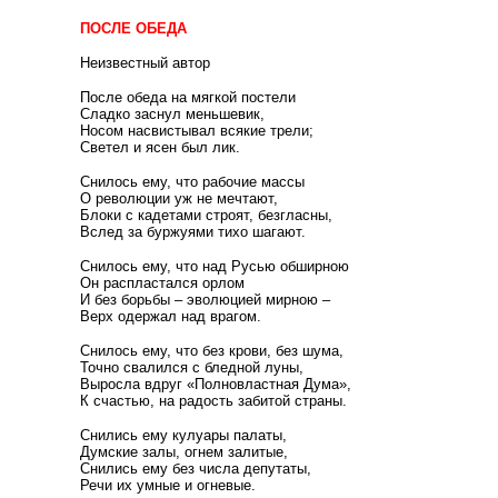
ПОСЛЕ ОБЕДА
Неизвестный автор
После обеда на мягкой постели
Сладко заснул меньшевик,
Носом насвистывал всякие трели;
Светел и ясен был лик.
Снилось ему, что рабочие массы
О революции уж не мечтают,
Блоки с кадетами строят, безгласны,
Вслед за буржуями тихо шагают.
Снилось ему, что над Русью обширною
Он распластался орлом
И без борьбы – эволюцией мирною –
Верх одержал над врагом.
Снилось ему, что без крови, без шума,
Точно свалился с бледной луны,
Выросла вдруг «Полновластная Дума»,
К счастью, на радость забитой страны.
Снились ему кулуары палаты,
Думские залы, огнем залитые,
Снились ему без числа депутаты,
Речи их умные и огневые.