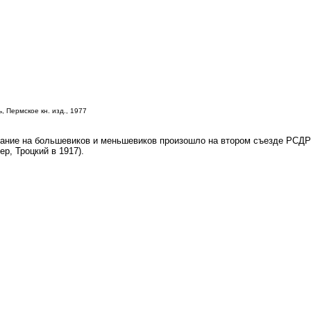
, Пермское кн. изд., 1977
вание на большевиков и меньшевиков произошло на втором съезде РСДРП
р, Троцкий в 1917).