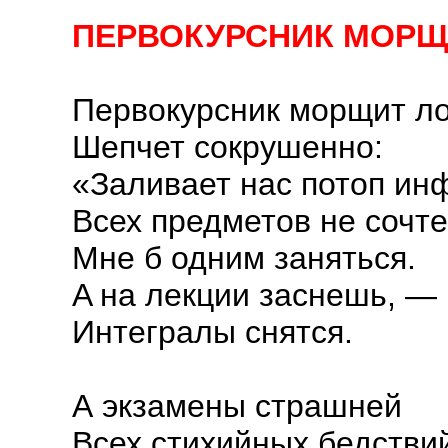
ПЕРВОКУРСНИК МОРЩ
Первокурсник морщит ло
Шепчет сокрушенно:
«Заливает нас потоп и
Всех предметов не сочт
Мне б одним заняться.
A на лекции заснешь, —
Интегралы снятся.
А экзамены страшней
Всех стихийных бедстви