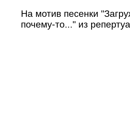
На мотив песенки "Загру
почему-то..." из реперт