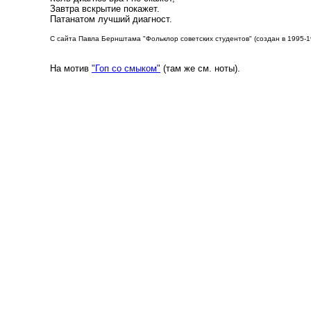
Завтра вскрытие покажет.
Патанатом лучший диагност.
С сайта Павла Бернштама "Фольклор советских студентов" (создан в 1995-
На мотив
"Гоп со смыком"
(там же см. ноты).