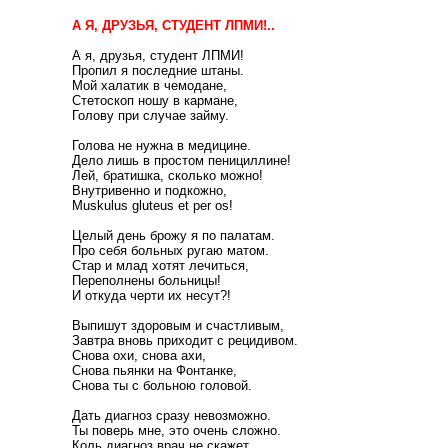
А Я, ДРУЗЬЯ, СТУДЕНТ ЛПМИ!..
А я, друзья, студент ЛПМИ!
Пропил я последние штаны.
Мой халатик в чемодане,
Стетоскоп ношу в кармане,
Голову при случае займу.
Голова не нужна в медицине.
Дело лишь в простом пенициллине!
Лей, братишка, сколько можно!
Внутривенно и подкожно,
Muskulus gluteus et per os!
Целый день брожу я по палатам.
Про себя больных ругаю матом.
Стар и млад хотят лечиться,
Переполнены больницы!
И откуда черти их несут?!
Выпишут здоровым и счастливым,
Завтра вновь приходит с рецидивом.
Снова охи, снова ахи,
Снова пьянки на Фонтанке,
Снова ты с больною головой.
Дать диагноз сразу невозможно.
Ты поверь мне, это очень сложно.
Коль диагноз врач не скажет,