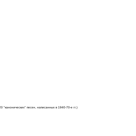
 "канонических" песен, написанных в 1940-70-е гг.)