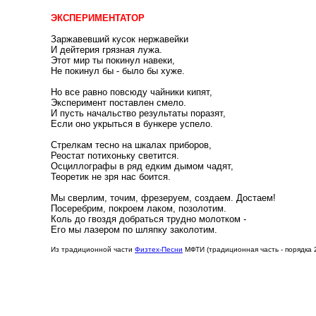
ЭКСПЕРИМЕНТАТОР
Заржавевший кусок нержавейки
И дейтерия грязная лужа.
Этот мир ты покинул навеки,
Не покинул бы - было бы хуже.
Но все равно повсюду чайники кипят,
Эксперимент поставлен смело.
И пусть начальство результаты поразят,
Если оно укрыться в бункере успело.
Стрелкам тесно на шкалах приборов,
Реостат потихоньку светится.
Осциллографы в ряд едким дымом чадят,
Теоретик не зря нас боится.
Мы сверлим, точим, фрезеруем, создаем. Достаем!
Посеребрим, покроем лаком, позолотим.
Коль до гвоздя добраться трудно молотком -
Его мы лазером по шляпку заколотим.
Из традиционной части
Физтех-Песни
МФТИ (традиционная часть - порядка 20