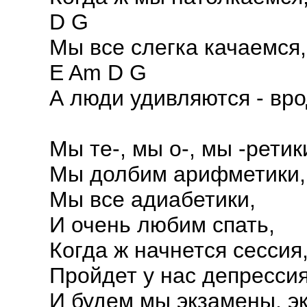
D G
Мы все слегка качаемся,
E Am D G
А люди удивляются - вр
Мы те-, мы о-, мы -ретик
Мы долбим арифметики,
Мы все адиабетики,
И очень любим спать,
Когда ж начнется сессия
Пройдет у нас депрессия
И будем мы экзамены, эк