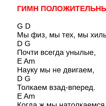
ГИМН ПОЛОЖИТЕЛЬНЫ
G D
Мы физ, мы тех, мы хил
D G
Почти всегда унылые,
E Am
Науку мы не двигаем,
D G
Толкаем взад-вперед.
E Am
Когда ж мы натолкаемся