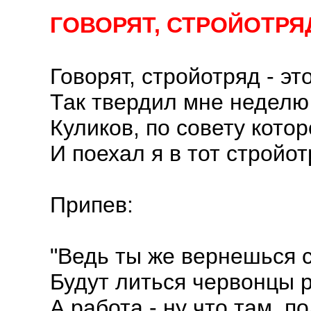
ГОВОРЯТ, СТРОЙОТРЯД
Говорят, стройотряд - э
Так твердил мне неделю
Куликов, по совету кото
И поехал я в тот стройо
Припев:
"Ведь ты же вернешься 
Будут литься червонцы 
А работа - ну что там, 