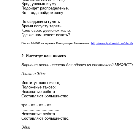
Вред ученью и уму.
Подойдет распределенье,
Вот тогда найдем жену.
По свиданиям гулять
Время попусту терять,
Коль своих девчонок мало,
Где же нам невест искать?
Песни МИФИ из архива Владимира Тышкевича,
http://www.tyshkevich.ru/vladi/
2. Институт наш ничего...
Вариант песни написан для одного из спектаклей МИФЭСТ'а
Гешка и Эдик
Институт наш ничего,
Положенье таково:
Неженатые ребята
Составляют большинство
тра - ля - ля - ля ...
................................
Неженатые ребята
Составляют большинство.
Эдик