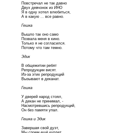
Повстречал не так давно
Двух девчонок из ИНО
Я в одну хотел влюбиться,
А в какую ... все равно.
Гешка
Вышло так оно само
Позвала меня в кино.
Только я не согласился.
Потому что там темно.
Эдик
В общежитии ребят
Репродукции висят.
Из-за этих репродукций
Вызывают в деканат.
Гешка
У дверей народ стоял,
А декан не принимал, -
Насмотревшись репродукций,
Он без памяти упал.
Гешка и Эдик
Завершая свой дуэт,
Мы споем ещё куплет,