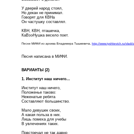
У дверей народ стоял,
Но декан не принимал.
Говорят для КВНа
Он частушку составлял.
КВН, КВН, пташечка,
КаВээНушка весело поет.
Песни МИФИ из архива Владимира Тышкевича,
http://www.tyshkevich.ru/vladi/
Песня написана в МИФИ.
ВАРИАНТЫ (2)
1. Институт наш ничего...
Институт наш ничего,
Положенье таково:
Неженатые ребята
Составляют большинство.
Мало девушек своих,
А какая польза в них.
Лишь помеха для учебы
В увлечениях таких.
Повстречал не так давно