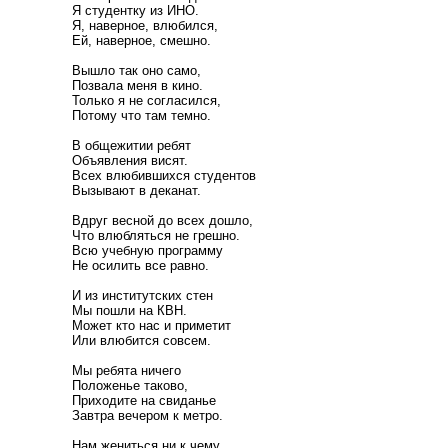
Я студентку из ИНО.
Я, наверное, влюбился,
Ей, наверное, смешно.
Вышло так оно само,
Позвала меня в кино.
Только я не согласился,
Потому что там темно.
В общежитии ребят
Объявления висят.
Всех влюбившихся студентов
Вызывают в деканат.
Вдруг весной до всех дошло,
Что влюбляться не грешно.
Всю учебную программу
Не осилить все равно.
И из институтских стен
Мы пошли на КВН.
Может кто нас и приметит
Или влюбится совсем.
Мы ребята ничего
Положенье таково,
Приходите на свиданье
Завтра вечером к метро.
Нам жениться ни к чему