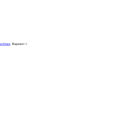
archives
. Вариант I.