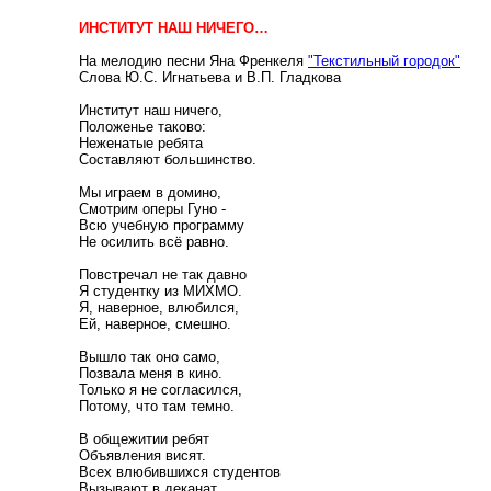
ИНСТИТУТ НАШ НИЧЕГО…
На мелодию песни Яна Френкеля
"Текстильный городок"
Слова Ю.С. Игнатьева и В.П. Гладкова
Институт наш ничего,
Положенье таково:
Неженатые ребята
Составляют большинство.
Мы играем в домино,
Смотрим оперы Гуно -
Всю учебную программу
Не осилить всё равно.
Повстречал не так давно
Я студентку из МИХМО.
Я, наверное, влюбился,
Ей, наверное, смешно.
Вышло так оно само,
Позвала меня в кино.
Только я не согласился,
Потому, что там темно.
В общежитии ребят
Объявления висят.
Всех влюбившихся студентов
Вызывают в деканат.