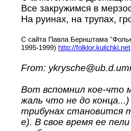
Все закружимся в мерзо
На руинах, на трупах, гр
С сайта Павла Бернштама "Фолькл
1995-1999)
http://folklor.kulichki.net
From: ykrysche@ub.d.umn
Вот вспомнил кое-что 
жаль что не до конца...
трибунах становится ти
е). В свое время ее пел