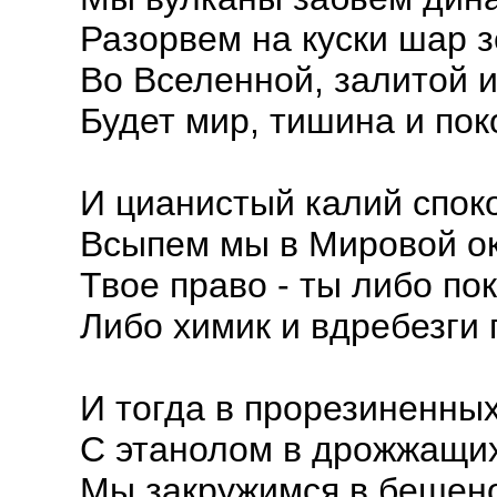
Разорвем на куски шар 
Во Вселенной, залитой 
Будет мир, тишина и поко
И цианистый калий спок
Всыпем мы в Мировой ок
Твое право - ты либо по
Либо химик и вдребезги 
И тогда в прорезиненны
С этанолом в дрожжащих
Мы закружимся в бешен