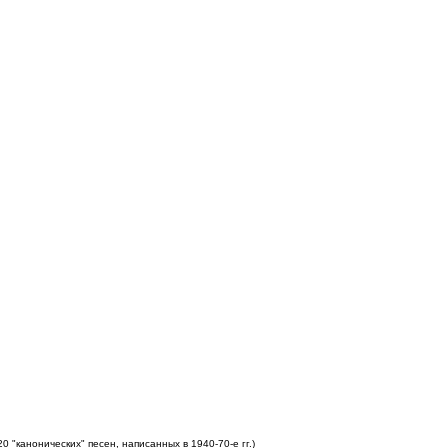
 "канонических" песен, написанных в 1940-70-е гг.)