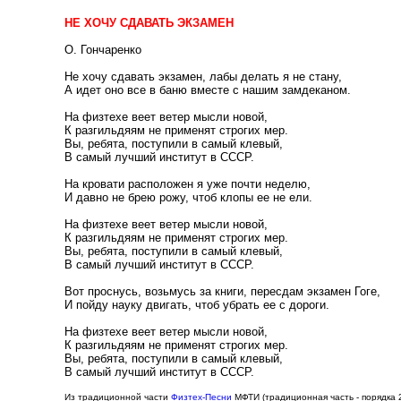
НЕ ХОЧУ СДАВАТЬ ЭКЗАМЕН
О. Гончаренко
Не хочу сдавать экзамен, лабы делать я не стану,
А идет оно все в баню вместе с нашим замдеканом.
На физтехе веет ветер мысли новой,
К разгильдяям не применят строгих мер.
Вы, ребята, поступили в самый клевый,
В самый лучший институт в СССР.
На кровати расположен я уже почти неделю,
И давно не брею рожу, чтоб клопы ее не ели.
На физтехе веет ветер мысли новой,
К разгильдяям не применят строгих мер.
Вы, ребята, поступили в самый клевый,
В самый лучший институт в СССР.
Вот проснусь, возьмусь за книги, пересдам экзамен Гоге,
И пойду науку двигать, чтоб убрать ее с дороги.
На физтехе веет ветер мысли новой,
К разгильдяям не применят строгих мер.
Вы, ребята, поступили в самый клевый,
В самый лучший институт в СССР.
Из традиционной части
Физтех-Песни
МФТИ (традиционная часть - порядка 20