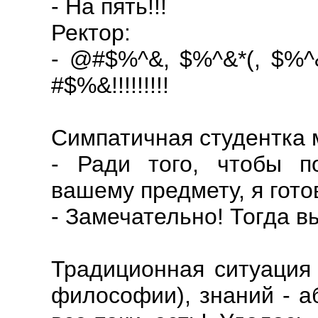
- На пять!!!
Ректор:
- @#$%^&, $%^&*(, $%^
#$%&!!!!!!!!!
Симпатичная студентка 
- Ради того, чтобы п
вашему предмету, я гото
- Замечательно! Тогда в
Традиционная ситуация 
философии), знаний - а