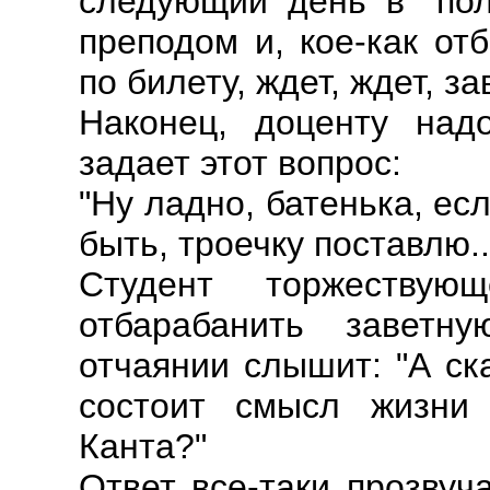
следующий день в "пол
преподом и, кое-как от
по билету, ждет, ждет, з
Наконец, доценту над
задает этот вопрос:
"Ну ладно, батенька, есл
быть, троечку поставлю..
Студент торжествую
отбарабанить заветн
отчаянии слышит: "А ск
состоит смысл жизни
Канта?"
Ответ все-таки прозвуч