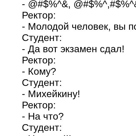
- @#$%^&, @#$%^,#$%^&*
Ректор:
- Молодой человек, вы п
Студент:
- Да вот экзамен сдал!
Ректор:
- Кому?
Студент:
- Михейкину!
Ректор:
- На что?
Студент: