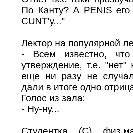
По Канту? А PENIS его 
CUNT'у..."
Лектор на популярной ле
- Всем известно, чт
утверждение, т.е. "нет" 
еще ни разу не случал
дали в итоге одно отрица
Голос из зала:
- Hу-ну...
Студентка (С) физ.м