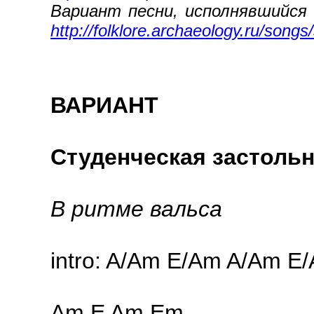
Вариант песни, исполнявшийся 
http://folklore.archaeology.ru/songs
ВАРИАНТ
Студенческая застоль
В ритме вальса
intro: A/Am E/Am A/Am E
Am E Am Em