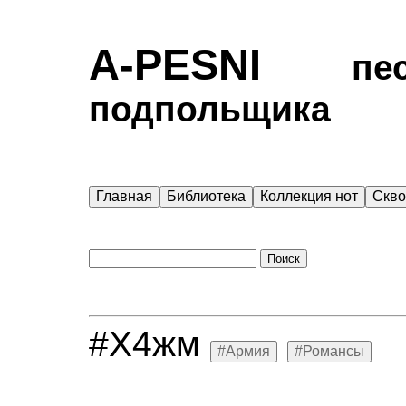
A-PESNI
песен
подпольщика
Главная
Библиотека
Коллекция нот
Скв
#Х4жм
#Армия
#Романсы