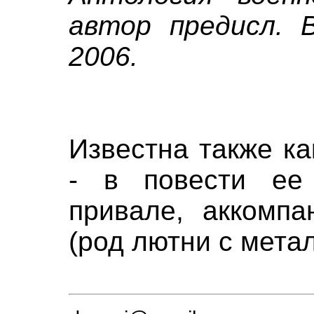
автор предисл. В
2006.
Известна также ка
- в повести ее
привале, аккомпа
(род лютни с мета