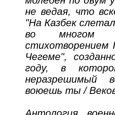
молебен по двум 
не ведая, что вс
"На Казбек слета
во многом п
стихотворением Г
Чегеме", созданн
году, в кото
неразрешимый в
воюешь ты / Веко
Антология воен