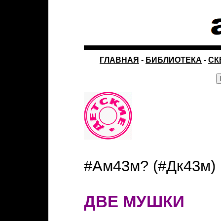
ГЛАВНАЯ
-
БИБЛИОТЕКА
-
СК
#Ам43м? (#Дк43м)
ДВЕ МУШКИ