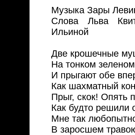
Музыка Зары Леви
Слова Льва Квит
Ильиной
Две крошечные муш
На тонком зеленом
И прыгают обе впе
Как шахматный кон
Прыг, скок! Опять 
Как будто решили 
Мне так любопытно
В заросшем травою