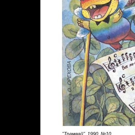
"Трамвай", 1990, №10
.