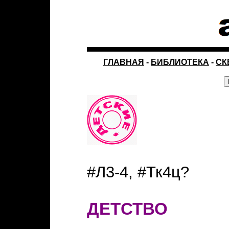
ГЛАВНАЯ
-
БИБЛИОТЕКА
-
СК
#Л3-4, #Тк4ц?
ДЕТСТВО