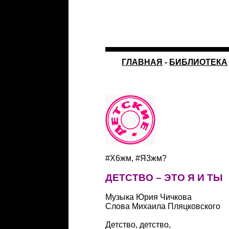
ГЛАВНАЯ
-
БИБЛИОТЕКА
#Х6жм, #Я3жм?
ДЕТСТВО – ЭТО Я И ТЫ
Музыка Юрия Чичкова
Слова Михаила Пляцковского
Детство, детство,