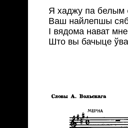
Я хаджу па белым 
Ваш найлепшы сяба
I вядома нават мне
Што вы бачыце ўва