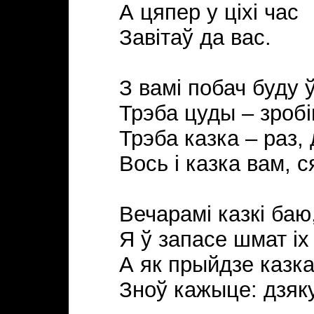
А цяпер у цiхi час
Завiтаў да вас.
З вамi побач буду 
Трэба цуды – зробi
Трэба казка – раз, 
Вось i казка вам, 
Вечарамi казкi баю
Я ў запасе шмат iх
А як прыйдзе казка
Зноў кажыце: дзя