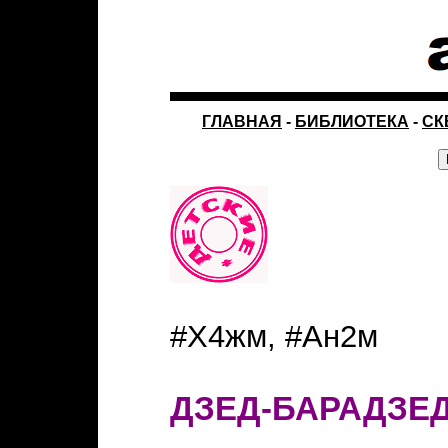
ГЛАВНАЯ
-
БИБЛИОТЕКА
-
СК
#Х4жм, #Ан2м
ДЗЕД-БАРАДЗЕ