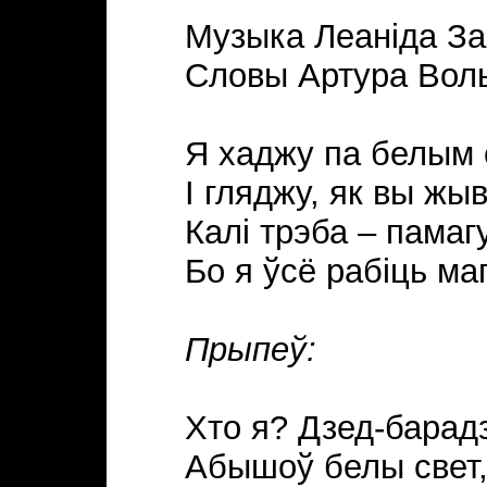
Музыка Леанiда За
Словы Артура Воль
Я хаджу па белым 
I гляджу, як вы жы
Калi трэба – памагу
Бо я ўсё рабiць маг
Прыпеў:
Хто я? Дзед-барад
Абышоў белы свет