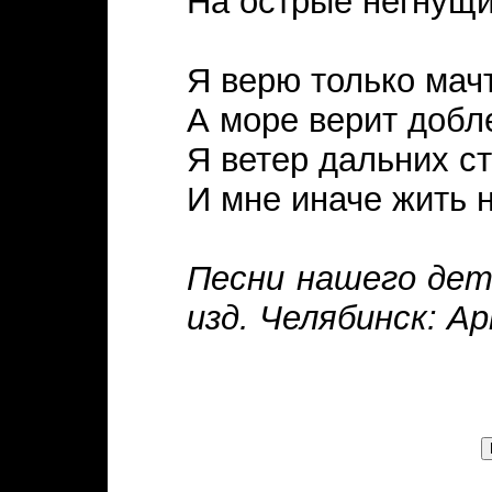
На острые негнущи
Я верю только мач
А море верит добл
Я ветер дальних с
И мне иначе жить 
Песни нашего детс
изд. Челябинск: Ар