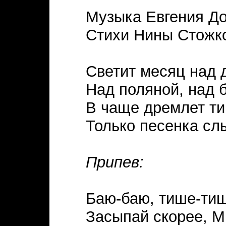
Музыка Евгения До
Стихи Нины Стожк
Светит месяц над 
Над поляной, над 
В чаще дремлет т
Только песенка сл
Припев:
Баю-баю, тише-тиш
Засыпай скорее, 