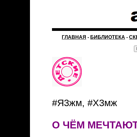
ГЛАВНАЯ
-
БИБЛИОТЕКА
-
СК
#Я3жм, #Х3мж
О ЧЁМ МЕЧТАЮТ