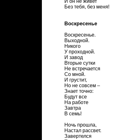
И он не живет
Без тебя, без меня!
Воскресенье
Воскресенье.
Выходной.
Никого
У проходной.
И завод
Вторые сутки
Не встречается
Со мной.
И грустит,
Но не совсем –
Знает точно:
Будут все
На работе
Завтра
В семь!
Ночь прошла,
Настал рассвет.
Завертелся