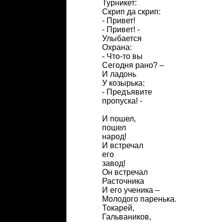
Турникет:
Скрип да скрип:
- Привет!
- Привет! -
Улыбается
Охрана:
- Что-то вы
Сегодня рано? –
И ладонь
У козырька:
- Предъявите
пропуска! -
И пошел,
пошел
народ!
И встречал
его
завод!
Он встречал
Расточника
И его ученика –
Молодого паренька.
Токарей,
Гальваников,