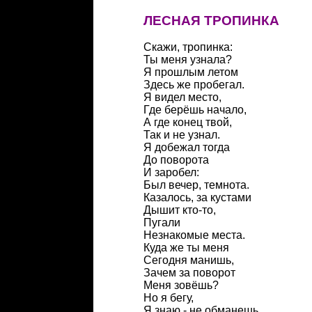
ЛЕСНАЯ ТРОПИНКА
Скажи, тропинка:
Ты меня узнала?
Я прошлым летом
Здесь же пробегал.
Я видел место,
Где берёшь начало,
А где конец твой,
Так и не узнал.
Я добежал тогда
До поворота
И заробел:
Был вечер, темнота.
Казалось, за кустами
Дышит кто-то,
Пугали
Незнакомые места.
Куда же ты меня
Сегодня манишь,
Зачем за поворот
Меня зовёшь?
Но я бегу,
Я знаю - не обманешь,