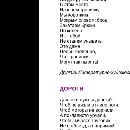
В этом месте
Назовём тропинку
Мы коротким
Мокрым словом: брод.
Закатаем брюки
По колено
И с тобой
Не станем унывать.
Это даже
Необыкновенно,
Что тропинки
Могут так нырять!
Дружба: Литературно-художеств
ДОРОГИ
Для чего нужны дороги?
Чтоб не вязли в глине ноги,
Чтоб моторы не ворчали,
А покладисто урчали,
Чтобы мчался грузовик
Не в объезд, а напрямик!