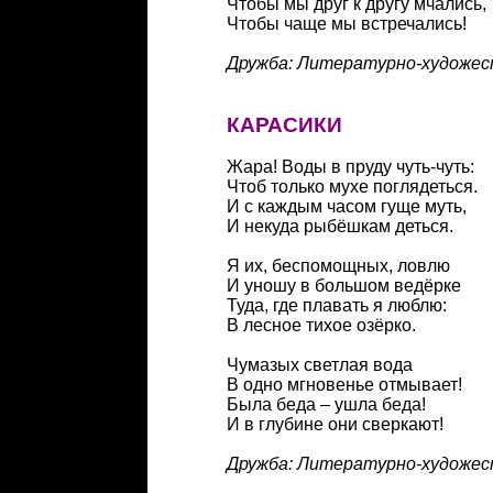
Чтобы мы друг к другу мчались,
Чтобы чаще мы встречались!
Дружба: Литературно-художеств
КАРАСИКИ
Жара! Воды в пруду чуть-чуть:
Чтоб только мухе поглядеться.
И с каждым часом гуще муть,
И некуда рыбёшкам деться.
Я их, беспомощных, ловлю
И уношу в большом ведёрке
Туда, где плавать я люблю:
В лесное тихое озёрко.
Чумазых светлая вода
В одно мгновенье отмывает!
Была беда – ушла беда!
И в глубине они сверкают!
Дружба: Литературно-художеств