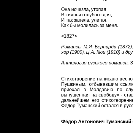
Она исчезла, утопая
В сияньи голубого дня,
И так запела, улетая,
Как бы молилась за меня.
<1827>
Романсы М.И. Бернарда (1872),
хор (1900), Ц.А. Кюи (1910) и д
Антология русского романса. Зо
Стихотворение написано весно
Пушкиным, отбывавшим ссылку
приехал в Молдавию по слу
выпущенная на свободу» - стар
дальнейшем его стихотворени
Федор Туманский остался в рус
Фёдор Антонович Туманский (