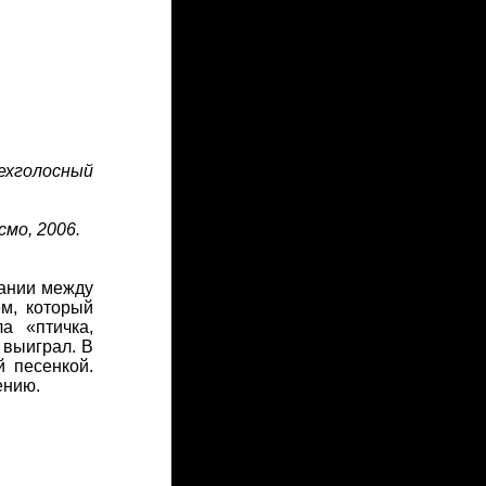
рехголосный
смо, 2006.
зании между
м, который
а «птичка,
 выиграл. В
 песенкой.
ению.