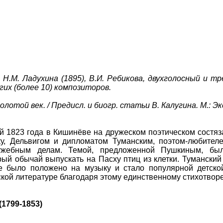
 Н.М. Ладухина (1895), В.И. Ребикова, двухголосный и т
ругих (более 10) композиторов.
лотой век. / Предисл. и биогр. статьи В. Калугина. М.: Эк
й 1823 года в Кишинёве на дружеском поэтическом состя
, Дельвигом и дипломатом Туманским, поэтом-любителе
жебным делам. Темой, предложенной Пушкиным, был
ый обычай выпускать на Пасху птиц из клетки. Туманский
е было положено на музыку и стало популярной детской
ской литературе благодаря этому единственному стихотвор
1799-1853)