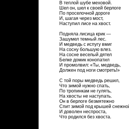
В теплой шубе меховой.
Шел он, шел к своей берлоге
По проселочной дороге
И, шагая через мост,
Наступил лисе на хвост.
Подняла лисица крик —
Зашумел темный лес.
И медведь с испугу вмиг
На сосну большую влез.
На сосне веселый дятел
Белке домик конопатил
И промолвил: «Ты, медведь,
Должен под ноги смотреть!»
С той поры медведь решил,
Что зимой нужно спать,
По тропинкам не гулять,
На хвосты не наступать.
Он в берлоге безмятежно
Спит зимой под крышей снежно
И доволен неспроста,
Что родился без хвоста.