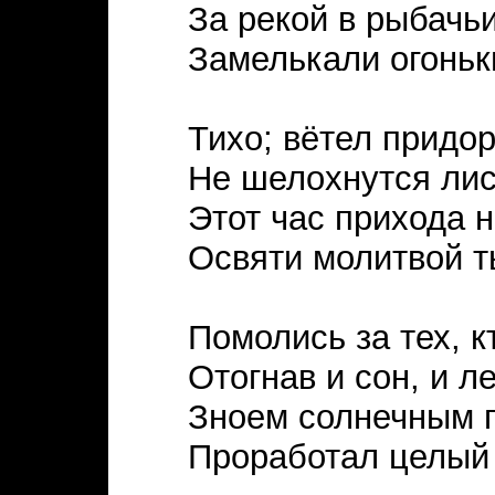
За рекой в рыбачьи
Замелькали огоньки
Тихо; вётел придо
Не шелохнутся лис
Этот час прихода 
Освяти молитвой т
Помолись за тех, к
Отогнав и сон, и л
Зноем солнечным 
Проработал целый 