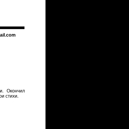
ail.com
и. Окончил
ои стихи.