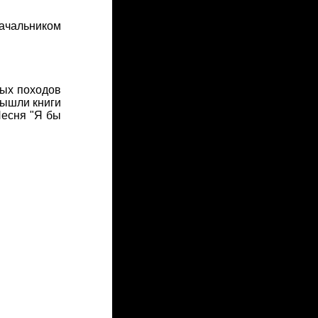
чальником
ных походов
Вышли книги
Песня "Я бы