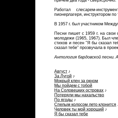
причем два года - сверхсрочно.
Работал слесарем-инструм
пионерлагеря, инструктором по 
В 1957 г. был участником Межд
Песни пишет с 1959 г. на свои 
молодежи (1965, 1967). Был чл
стихов и песен "Я бы сказал те
сказал тебе" прозвучала в прое
Антология бардовской песни. А
Август
♪
За Лугой
♪
Мокрый клен за окном
Мы пойдем с тобой
На Соловецких островах
♪
Потеряли мы нахальство
По ягоды
♪
Спелым колосом лето клонится
Человек ты мой хороший
♪
Я бы сказал тебе