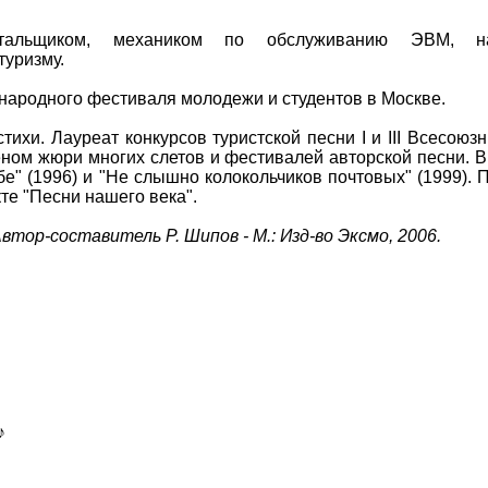
ентальщиком, механиком по обслуживанию ЭВМ, на
туризму.
ународного фестиваля молодежи и студентов в Москве.
стихи. Лауреат конкурсов туристской песни I и III Всесоюз
еном жюри многих слетов и фестивалей авторской песни. 
бе" (1996) и "Не слышно колокольчиков почтовых" (1999). 
кте "Песни нашего века".
втор-составитель Р. Шипов - М.: Изд-во Эксмо, 2006.
♪