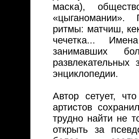
маска), общест
«цыганомании». 
ритмы: матчиш, кек
чечетка... Имен
занимавших бо
развлекательных 
энциклопедии.
Автор сетует, чт
артистов сохрани
трудно найти не т
открыть за псев