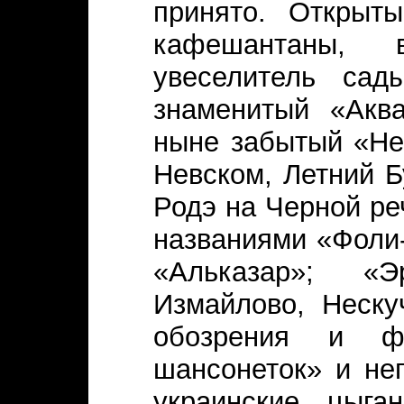
принято. Открыт
кафешантаны, в
увеселитель сад
знаменитый «Акв
ныне забытый «Не
Невском, Летний 
Родэ на Черной ре
названиями «Фоли
«Альказар»; «Э
Измайлово, Неску
обозрения и ф
шансонеток» и неп
украинские, цыга