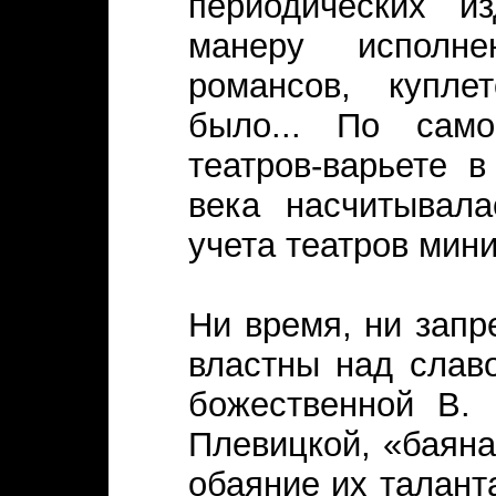
периодических и
манеру исполне
романсов, купле
было... По само
театров-варьете 
века насчитывала
учета театров мини
Ни время, ни запр
властны над слав
божественной В. 
Плевицкой, «баян
обаяние их талант