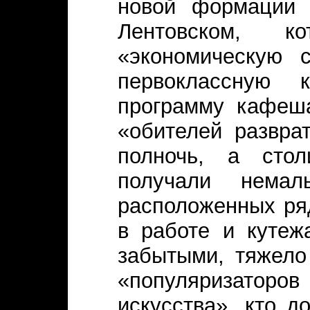
новой формации 
Лентовском, к
«экономическую 
первоклассную
программу кафеша
«обителей развра
полночь, а стол
получали нема
расположенных ряд
в работе и кутеж
забытыми, тяжело
«популяризато
искусства», кто д