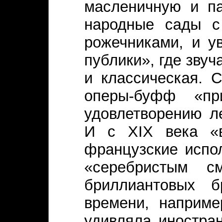
масленичную и па
народные сады с 
рожечниками, и у
публики», где звуч
и классическая. 
оперы-буфф «пр
удовлетворению л
И с XIX века «в
французские испо
«серебристым с
бриллиантовых б
времени, наприме
удивляла иностра