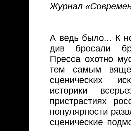
Журнал «Современ
А ведь было... К 
див бросали бри
Пресса охотно му
тем самым вяще
сценических иск
историки всер
пристрастиях рос
популярности разв
сценические подм