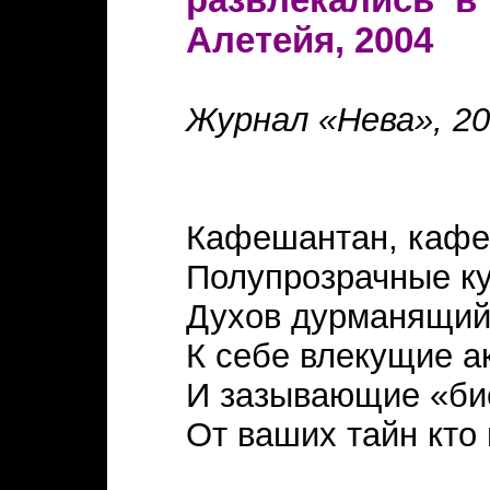
развлекались в 
Алетейя, 2004
Журнал «Нева», 20
Кафешантан, кафе
Полупрозрачные к
Духов дурманящий
К себе влекущие а
И зазывающие «б
От ваших тайн кто 