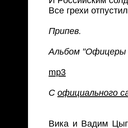
И Российским сол
Все грехи отпустил
Припев.
Альбом "Офицеры 
mp3
С
официального с
Вика и Вадим Цыг