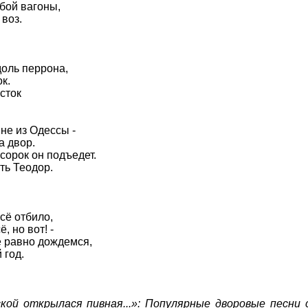
обой вагоны,
воз.
доль перрона,
к.
сток
 не из Одессы -
а двор.
 сорок он подъедет.
ть Теодор.
сё отбило,
, но вот! -
ё равно дождемся,
 год.
кой открылася пивная...»: Популярные дворовые песни