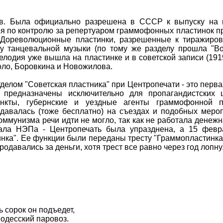
ев. Была официально разрешена в СССР к выпуску на п
ия по контролю за репертуаром граммофонных пластинок п
"Дореволюционные пластинки, разрешенные к тиражиров
у танцевальной музыки (по тому же разделу прошла "В
елодия уже вышла на пластинке и в советской записи (1919-
оло, Боровкина и Новожилова.
делом "Советская пластника" при Центропечати - это перва
 предназначены исключительно для пропагандистских 
ункты, губернские и уездные агенты граммофонной п
здавалась (тоже бесплатно) на съездах и подобных меро
оммунизма речи идти не могло, так как не работала денежн
чала НЭПа - Центропечать была упразднена, а 15 февра
инка". Ее функции были переданы тресту "Граммопластинка"
родавались за деньги, хотя трест все равно через год лопну
ь сорок он подъедет,
одесский паровоз.