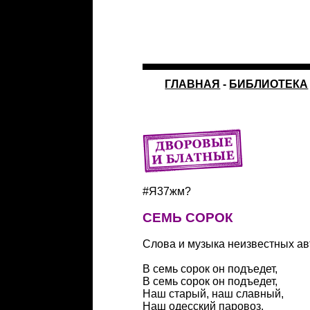
ГЛАВНАЯ
-
БИБЛИОТЕКА
#Я37жм?
СЕМЬ СОРОК
Слова и музыка неизвестных а
В семь сорок он подъедет,
В семь сорок он подъедет,
Наш старый, наш славный,
Наш одесский паровоз.