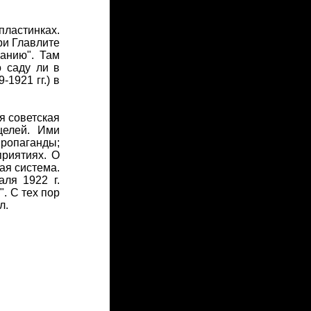
ластинках.
ри Главлите
анию". Там
о саду ли в
1921 гг.) в
я советская
целей. Ими
ропаганды;
приятиях. О
ая система.
ля 1922 г.
. С тех пор
л.