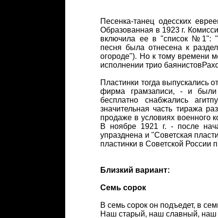
Песенка-танец одесских евре
Образованная в 1923 г. Комисс
включила ее в "список №1": 
песня была отнесена к раздел
огороде"). Но к тому времени м
исполнении трио баянистовРах
Пластинки тогда выпускались от
фирма грамзаписи, - и были
бесплатно снабжались агитп
значительная часть тиража ра
продаже в условиях военного к
В ноябре 1921 г. - после на
упразднена и "Советская пласт
пластинки в Советской России п
Близкий вариант:
Семь сорок
В семь сорок он подъедет, в сем
Наш старый, наш славный, наш 