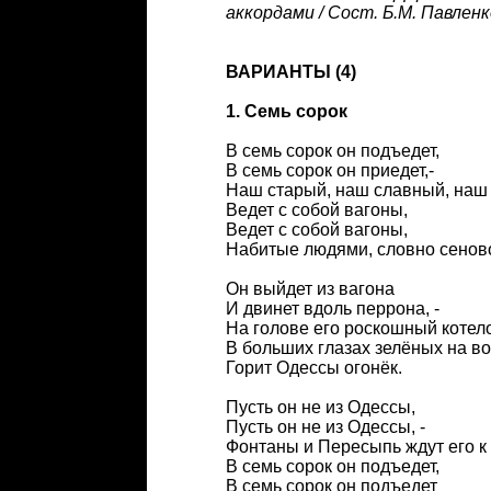
аккордами / Сост. Б.М. Павленк
ВАРИАНТЫ (4)
1. Семь сорок
В семь сорок он подъедет,
В семь сорок он приедет,-
Наш старый, наш славный, наш
Ведет с собой вагоны,
Ведет с собой вагоны,
Набитые людями, словно сенов
Он выйдет из вагона
И двинет вдоль перрона, -
На голове его роскошный котело
В больших глазах зелёных на во
Горит Одессы огонёк.
Пусть он не из Одессы,
Пусть он не из Одессы, -
Фонтаны и Пересыпь ждут его к 
В семь сорок он подъедет,
В семь сорок он подъедет