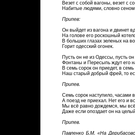
Везет с собой вагоны, везет с с
Набитые людями, словно сеном 
Припев:
Он выйдет из вагона и двинет в
На голове его роскошный котело
В больших глазах зеленых на во
Горит одесский огонек.
Пусть он не из Одессы, пусть он
Фонтаны и Пересыпь ждут его н
В семь сорок он приедет, в семь
Наш старый добрый фрей, то ес
Припев.
Семь сорок наступило, часами в
А поезд не приехал. Нет его и всё
Мы всё равно дождемся, мы вс
Даже если опоздает он на целый
Припев.
Павленко Б.М. «На Дерибасовс