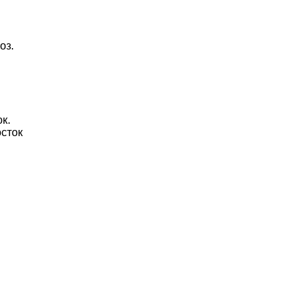
оз.
к.
осток