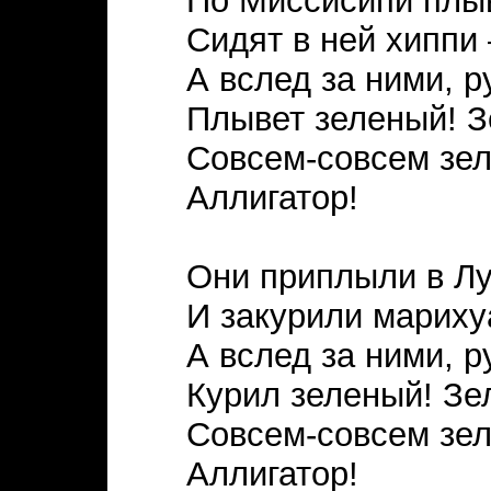
По Миссисипи плыв
Сидят в ней хиппи 
А вслед за ними, р
Плывет зеленый! З
Совсем-совсем зе
Аллигатор!
Они приплыли в Л
И закурили мариху
А вслед за ними, р
Курил зеленый! Зе
Совсем-совсем зе
Аллигатор!