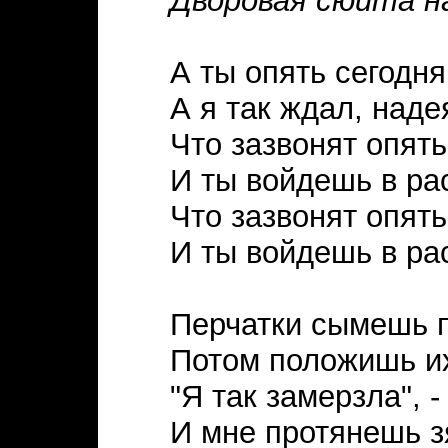
Дворовая сюита н
А ты опять сегодн
А я так ждал, наде
Что зазвонят опять
И ты войдешь в ра
Что зазвонят опять
И ты войдешь в ра
Перчатки сымешь п
Потом положишь их
"Я так замерзла", -
И мне протянешь з