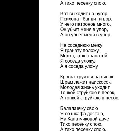
А тихо песенку спою.
Вот выходит на бугор
Психопат, бандит и вор.
У него патронов много,
Он убьет меня в упор,
А он убьет меня в упор.
На соседнюю межу
Я гранату положу.
Может, этою гранатой
Я соседа уложу,
А я соседа уложу.
Кровь струится на висок,
Шрам лежит наискосок.
Молодая жизнь уходит
Тонкой струйкою в песок,
А тонкой струйкою в песок.
Балалаечку свою
Я со шкафа достаю,
На Канатчиковой даче
Тихо песенку спою,
А тихо песенку спою.