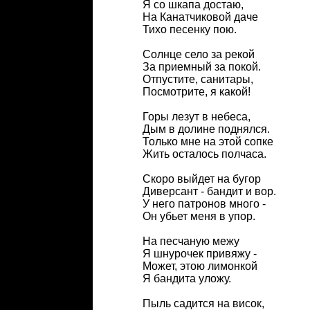
Я со шкапа достаю,
На Канатчиковой даче
Тихо песенку пою.
Солнце село за рекой
За приемный за покой.
Отпустите, санитары,
Посмотрите, я какой!
Горы лезут в небеса,
Дым в долине поднялся.
Только мне на этой сопке
Жить осталось полчаса.
Скоро выйдет на бугор
Диверсант - бандит и вор.
У него патронов много -
Он убьет меня в упор.
На песчаную межу
Я шнурочек привяжу -
Может, этою лимонкой
Я бандита уложу.
Пыль садится на висок,