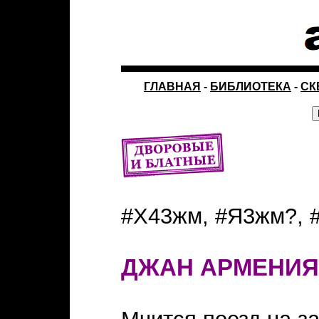
ГЛАВНАЯ
-
БИБЛИОТЕКА
-
СК
#Х43жм, #Я3жм?, 
ДЖАН АРМЕНИЯ