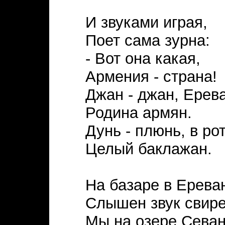
И звуками играя,
Поет сама зурна:
- Вот она какая,
Армения - страна!
Джан - джан, Ерев
Родина армян.
Дунь - плюнь, в ро
Целый баклажан.
На базаре в Ерева
Слышен звук свире
Мы на озере Сева