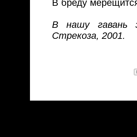
В бреду мерещится
В нашу гавань з
Стрекоза, 2001.