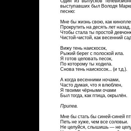
Один из выпусков телевизион
выступавших был Володя Маркин
песню:
Мне бы жизнь свою, как кинопле
Прокрутить на десять лет назад,
Чтобы стала ты простой девчон
Чистой-чистой, как весенний сад
Вижу тень наискосок,
Рыжий берег с полоской ила.
Я готов целовать песок,
По которому ты ходила.
Снова тень наискосок... (и т.д.).
А когда весенними ночами,
Часто думая, что я влюблен,
Я твоими чёрными очами
Был тогда, как птица, окрылён.
Припев.
Мне бы стать бы синей-синей пт
Петь не хуже, чем все соловьи.
Не целуйся, слышишь — не цел