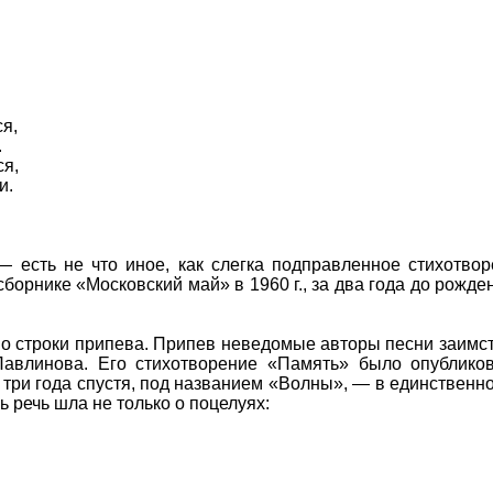
ся,
.
ся,
и.
— есть не что иное, как слегка подправленное стихотво
сборнике «Московский май» в 1960 г., за два года до рожд
о строки припева. Припев неведомые авторы песни заимс
Павлинова. Его стихотворение «Память» было опублик
а три года спустя, под названием «Волны», — в единственн
 речь шла не только о поцелуях: