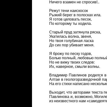
Ничего взамен не спросив!..
Режут тени наискосок
Рыжий берег в полосках ила.
Я готов целовать песок,
По которому ты ходила.
Старый пруд затянула ряска,
Укатилась волна, звеня,
Но твоя голубиная ласка
До сих пор убивает меня.
Я брожу по песку годов,
Болью полный, любовью полны
Но не вижу твоих следов:
Их, наверное, смыли волны.
Владимир Павлинов родился в М
Алтае в геологоразведочной пар
На его стихи написано нескольк
Выходит, что авторами текста п
Павлинова и, возможно, Могиле
из неизвестного нам «самодеят