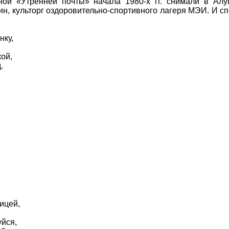
ной «Утренней почты» начала 1980-х гг. снимали в Алу
, культорг оздоровительно-спортивного лагеря МЭИ. И сп
нку,
кой,
.
ицей,
уйся,