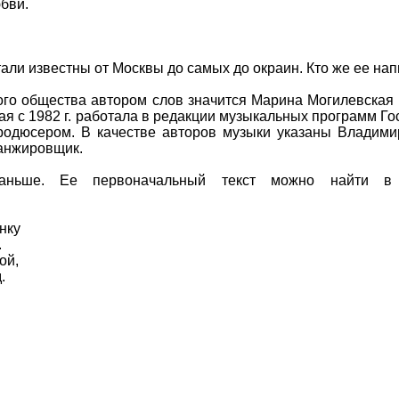
бви.
стали известны от Москвы до самых до окраин. Кто же ее на
кого общества автором слов значится Марина Могилевская
ая с 1982 г. работала в редакции музыкальных программ Го
родюсером. В качестве авторов музыки указаны Владими
ранжировщик.
аньше. Ее первоначальный текст можно найти в 
нку
.
ой,
.