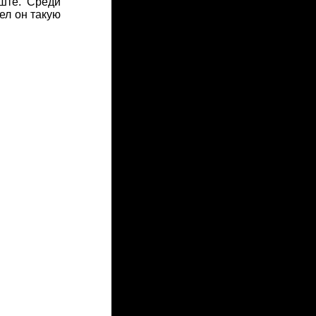
ште. Среди
ел он такую