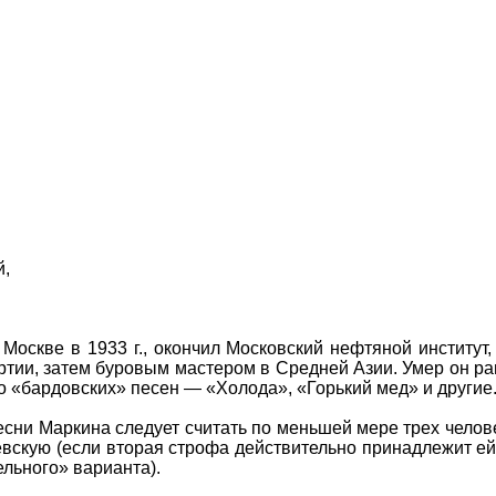
й,
оскве в 1933 г., окончил Московский нефтяной институт,
тии, затем буровым мастером в Средней Азии. Умер он рано
о «бардовских» песен — «Холода», «Горький мед» и другие
есни Маркина следует считать по меньшей мере трех челове
вскую (если вторая строфа действительно принадлежит ей,
ельного» варианта).