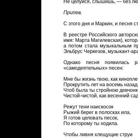
Не целуйся, слышишь, — без лю
Припев.
С этого дня и Маркин, и песня 
В реестре Российского авторс
имя: Марта Магилевская), котор
а потом стала музыкальным п
Эльбрус Черкезов, музыкант-а
Однако песня появилась р
«самодеятельных» песен:
Мне бы жизнь твою, как кинопле
Прокрутить лет на восемь назад
Чтоб была ты стройною девчонк
Чистой-чистой, как весенний сад
Режут тени наискосок
Рыжий берег в полосках ила,
Я готов целовать песок,
По которому ты ходила.
Чтобы ливня хлещущие струи