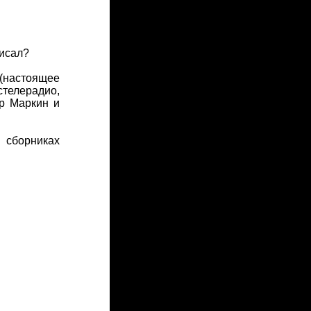
писал?
 (настоящее
стелерадио,
р Маркин и
сборниках