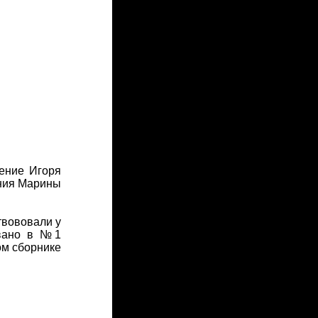
рение Игоря
ения Марины
твововали у
овано в №1
ом сборнике