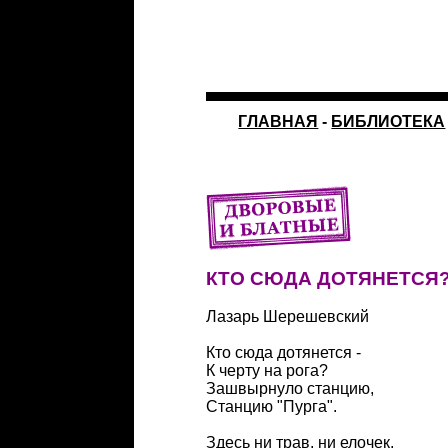
ГЛАВНАЯ
-
БИБЛИОТЕКА
КТО СЮДА ДОТЯНЕТСЯ
Лазарь Шерешевский
Кто сюда дотянется -
К черту на рога?
Зашвырнуло станцию,
Станцию "Пурга".
Здесь ни трав, ни елочек,