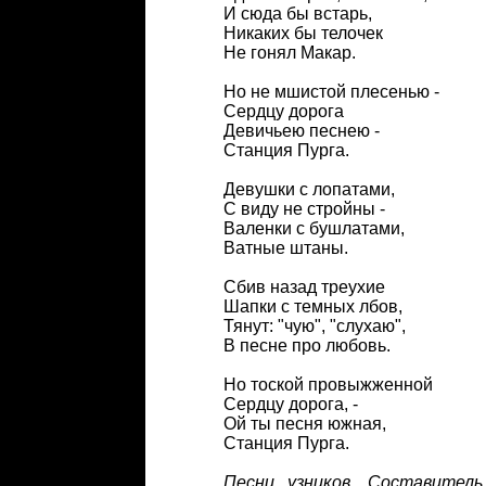
И сюда бы встарь,
Никаких бы телочек
Не гонял Макар.
Но не мшистой плесенью -
Сердцу дорога
Девичьею песнею -
Станция Пурга.
Девушки с лопатами,
С виду не стройны -
Валенки с бушлатами,
Ватные штаны.
Сбив назад треухие
Шапки с темных лбов,
Тянут: "чую", "слухаю",
В песне про любовь.
Но тоской провыжженной
Сердцу дорога, -
Ой ты песня южная,
Станция Пурга.
Песни узников. Составитель