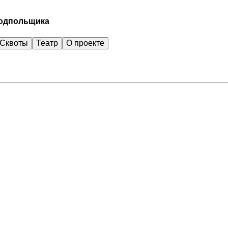
подпольщика
Сквоты
Театр
О проекте