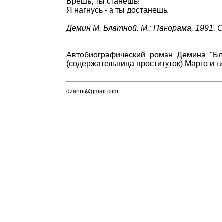
Врешь, ты станешь!
Я нагнусь - а ты достанешь.
Демин М. Блатной. М.: Панорама, 1991. С
Автобиографический роман Демина "Бл
(содержательница проституток) Марго и г
dzanni@gmail.com