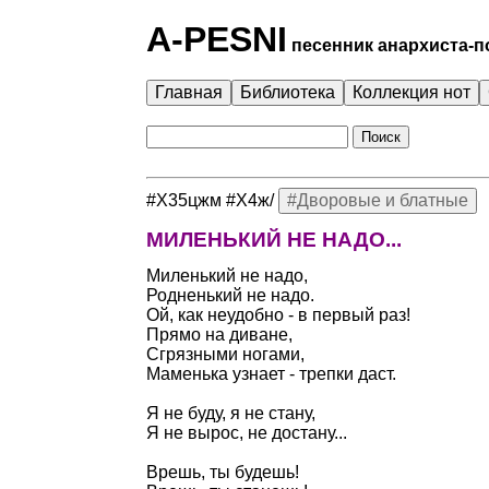
A-PESNI
песенник анархиста-
Главная
Библиотека
Коллекция нот
#Х35цжм #Х4ж/
#Дворовые и блатные
МИЛЕНЬКИЙ НЕ НАДО...
Миленький не надо,
Родненький не надо.
Ой, как неудобно - в первый раз!
Прямо на диване,
Сгрязными ногами,
Маменька узнает - трепки даст.
Я не буду, я не стану,
Я не вырос, не достану...
Врешь, ты будешь!