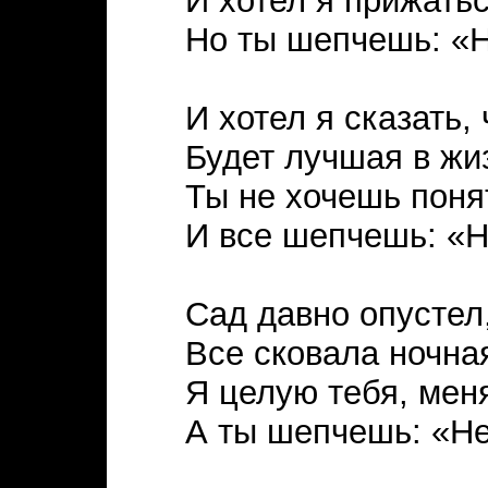
И хотел я прижатьс
Но ты шепчешь: «Н
И хотел я сказать,
Будет лучшая в жи
Ты не хочешь понят
И все шепчешь: «Н
Сад давно опустел
Все сковала ночна
Я целую тебя, мен
А ты шепчешь: «Не