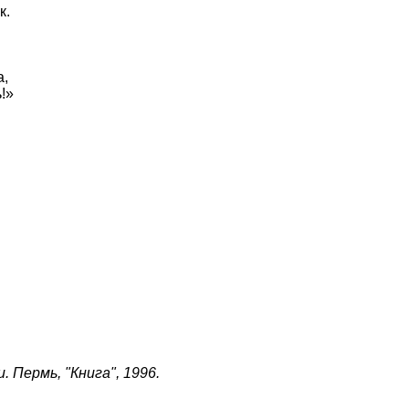
к.
а,
!»
. Пермь, "Книга", 1996.