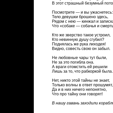
В этот страшный безумный пото
Посмотрите — и вы ужаснетесь:
Тело девушки брошено здесь,
Рядом с нею — кинжал и записк
Что «собаке — собачья и смерть
Кто же зверство такое устроил,
Кто невинную душу сгубил?
Поднялась же рука лиходея!
Видно, совесть свою он забыл.
Не любовные чары тут были,
Не за это погибла она.
А враги отомстить ей решили
Лишь за то, что рабкоркой была.
Нет, никто этой тайны не знает,
Только волны в ответ прошумят,
Да и в них ничего непонятно,
Что про тайну они говорят!
В нашу гавань заходили корабли