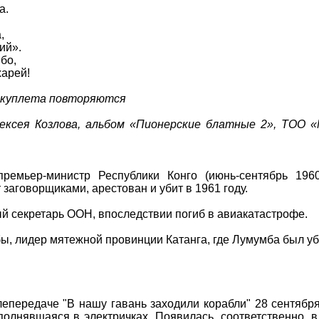
а.
,
ий».
мбо,
харей!
о куплета повторяются
ксея Козлова, альбом «Пионерские блатные 2», ТОО «
емьер-министр Республики Конго (июнь-сентябрь 1960
 заговорщиками, арестован и убит в 1961 году.
й секретарь ООН, впоследствии погиб в авиакатастрофе.
ы, лидер мятежной провинции Катанга, где Лумумба был уб
лепередаче "В нашу гавань заходили корабли" 28 сентября
полнявшаяся в электричках. Появилась, соответственно, в 1