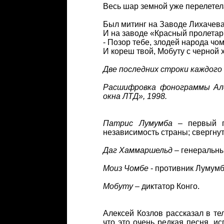
Весь шар земной уже перелетел
Был митинг на Заводе Лихачева
И на заводе «Красный пролетар
- Позор тебе, злодей народа чо
И кореш твой, Мобуту с черной 
Две последних строки каждог
Расшифровка фонограммы Але
окна ЛТД», 1998.
Патрис Лумумба
– первый пр
независимость страны; свергнут
Даг Хаммаршельд
– генеральны
Моиз Чомбе
- противник Лумумб
Мобуту
– диктатор Конго.
Алексей Козлов рассказал в те
что это очень редкая песня, ис