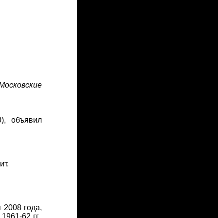
Московские
), объявил
ит.
 2008 года,
961-62 гг.,