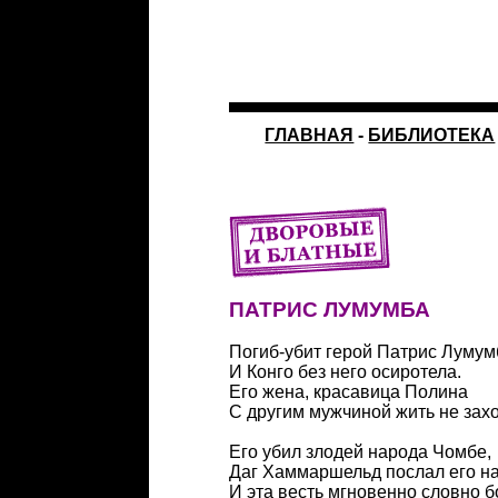
ГЛАВНАЯ
-
БИБЛИОТЕКА
ПАТРИС ЛУМУМБА
Погиб-убит герой Патрис Лумум
И Конго без него осиротела.
Его жена, красавица Полина
С другим мужчиной жить не захо
Его убил злодей народа Чомбе,
Даг Хаммаршельд послал его на
И эта весть мгновенно словно 