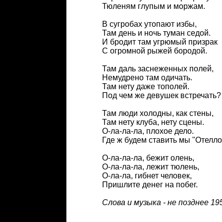
Тюленям глупым и моржам.
В сугробах утопают избы,
Там день и ночь туман седой.
И бродит там угрюмый призрак
С огромной рыжей бородой.
Там даль заснеженных полей,
Немудрено там одичать.
Там нету даже тополей.
Под чем же девушек встречать?
Там люди холодны, как стены,
Там нету клуба, нету сцены.
О-ла-ла-ла, плохое дело.
Где ж будем ставить мы "Отелло
О-ла-ла-ла, бежит олень,
О-ла-ла-ла, лежит тюлень,
О-ла-ла, гибнет человек,
Пришлите денег на побег.
Слова и музыка - не позднее 19