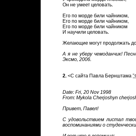
Он не умеет целовать.
Его по морде били чайником,
Его по морде били чайником,
Его по морде били чайником
И научили целовать.
Желающие могут продолжать до
А я не уберу чемоданчик! Песн
Эксмо, 2006.
2.
<С сайта Павла Бернштама
"
Date: Fri, 20 Nov 1998
From: Mykola Cherjoshyn cherjo
Привет, Павел!
С удовольствием листал твои
воспоминаниями о студенчески
И вот что я вспомнил: