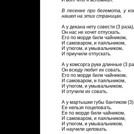
В песенке про бегемота, у к
нашел на этих страницах.
А у декана нету совести (3 раза)
Он нас не хочет отпускать.
Его по морде били чайником,
И самоваром, и паяльником,
И утюгом, и умывальником,
И приучили отпускать.
А у комсорга руки длинные (3 ра
Он всюду любит их совать.
Его по морде били чайником,
И самоваром, и паяльником,
И утюгом, и умывальником,
И отучили их совать.
А у мартышки губы бантиком (3)
Ее нельзя поцеловать.
Ее по морде били чайником,
И самоваром, и паяльником,
И утюгом, и умывальником,
И научили целовать.