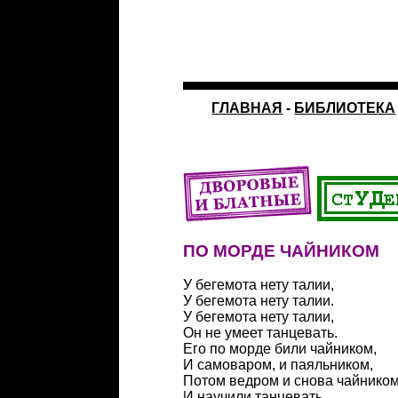
ГЛАВНАЯ
-
БИБЛИОТЕКА
ПО МОРДЕ ЧАЙНИКОМ
У бегемота нету талии,
У бегемота нету талии.
У бегемота нету талии,
Он не умеет танцевать.
Его по морде били чайником,
И самоваром, и паяльником,
Потом ведром и снова чайнико
И научили танцевать.