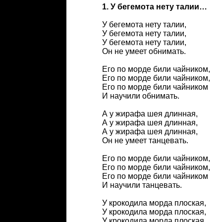
1. У бегемота нету талии…
У бегемота нету талии,
У бегемота нету талии,
У бегемота нету талии,
Он не умеет обнимать.
Его по морде били чайником,
Его по морде били чайником,
Его по морде били чайником
И научили обнимать.
А у жирафа шея длинная,
А у жирафа шея длинная,
А у жирафа шея длинная,
Он не умеет танцевать.
Его по морде били чайником,
Его по морде били чайником,
Его по морде били чайником
И научили танцевать.
У крокодила морда плоская,
У крокодила морда плоская,
У крокодила морда плоская,