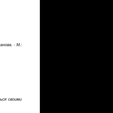
нова. - М.:
ься своими