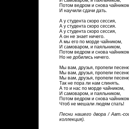
И самоваром, и паяльником,
Потом ведром и снова чайнико
И научили сдачи дать.
А у студента скоро сессия,
А у студента скоро сессия.
А у студента скоро сессия,
А он не знает ничего.
А мы его по морде чайником,
И самоваром, и паяльником,
Потом ведром и снова чайником
Но не добились ничего.
Мы вам, друзья, пропели песенк
Мы вам, друзья, пропели песенк
Мы вам, друзья, пропели песенк
Так не пора ли нам слинять.
А то и нас по морде чайником,
И самоваром, и паяльником,
Потом ведром и снова чайником
Чтоб не мешали людям спать!
Песни нашего двора / Авт.-со
коллекция).