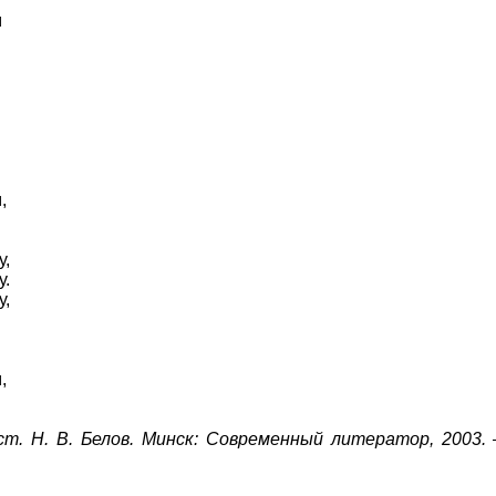
м
,
у,
у.
у,
,
ст. Н. В. Белов. Минск: Современный литератор, 2003.