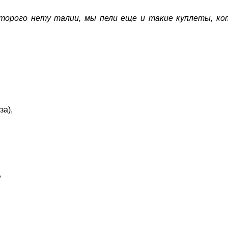
оторого нету талии, мы пели еще и такие куплеты, ко
,
за),
,