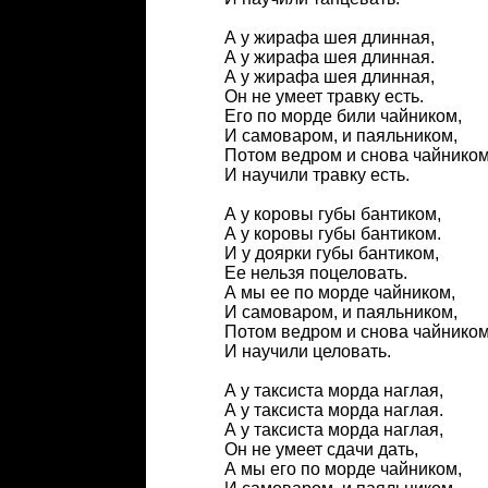
А у жирафа шея длинная,
А у жирафа шея длинная.
А у жирафа шея длинная,
Он не умеет травку есть.
Его по морде били чайником,
И самоваром, и паяльником,
Потом ведром и снова чайнико
И научили травку есть.
А у коровы губы бантиком,
А у коровы губы бантиком.
И у доярки губы бантиком,
Ее нельзя поцеловать.
А мы ее по морде чайником,
И самоваром, и паяльником,
Потом ведром и снова чайнико
И научили целовать.
А у таксиста морда наглая,
А у таксиста морда наглая.
А у таксиста морда наглая,
Он не умеет сдачи дать,
А мы его по морде чайником,