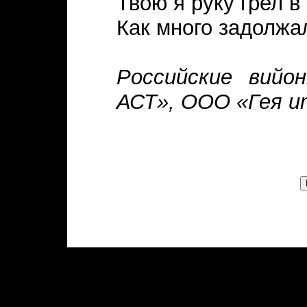
Твою я руку грел в
Как много задолжал
Российские вийо
АСТ», ООО «Гея ит