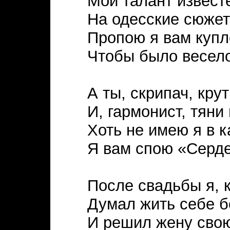
Мой талант известе
На одесские сюже
Пропою я вам купл
Чтобы было весело
А ты, скрипач, кру
И, гармонист, тяни
Хоть не имею я в к
Я вам спою «Серд
После свадьбы я, 
Думал жить себе б
И решил жену сво